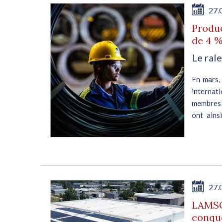
27.
Produc
de 4 %
Le ral
 pas
En mars,
 de
internati
 La
membres d
 se
ont ains
rapport...
E
27.
LAMSO 
conqu