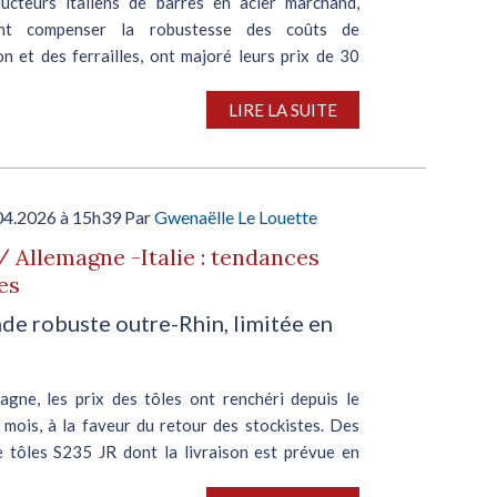
ucteurs italiens de barres en acier marchand,
ant compenser la robustesse des coûts de
n et des ferrailles, ont majoré leurs prix de 30
te initiative, survenant après une vague de
nitiée en mars,...
LIRE LA SUITE
04.2026 à 15h39 Par
Gwenaëlle Le Louette
/ Allemagne -Italie : tendances
es
e robuste outre-Rhin, limitée en
agne, les prix des tôles ont renchéri depuis le
 mois, à la faveur du retour des stockistes. Des
e tôles S235 JR dont la livraison est prévue en
ont été signalées à 860-880 €/t départ usine,