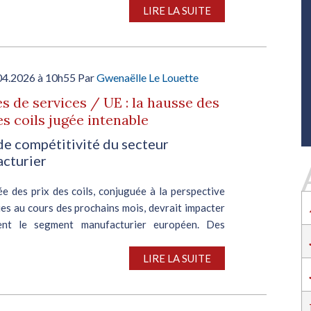
SALON INDUSTRIE GRAND OUEST :
LIRE LA SUITE
RENCONTREZ VOS PARTENAIRES POUR
CONSTRUIRE L'INDUSTRIE DE DEMAIN !
Le rendez-vous business incontournable de
l’industrie dans l’Ouest revient du 6 au 8 octob
04.2026 à 10h55 Par
Gwenaëlle Le Louette
2026 à Nantes !
s de services / UE : la hausse des
EN SAVOIR PLUS
es coils jugée intenable
Salon Industrie Grand Ouest
de compétitivité du secteur
Du 06/10/2026 au 08/10/2026
cturier
e des prix des coils, conjuguée à la perspective
es au cours des prochains mois, devrait impacter
ent le segment manufacturier européen. Des
ions industrielles ont alerté la Commission
SALON INDUSTRIE GRAND OUEST :
e sur la...
LIRE LA SUITE
RENCONTREZ VOS PARTENAIRES POUR
CONSTRUIRE L'INDUSTRIE DE DEMAIN !
Le rendez-vous business incontournable de