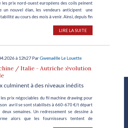
 les prix nord-ouest européens des coils peinent
e un nouvel élan, les vendeurs anticipent une
stabilité au cours des mois à venir. Ainsi, depuis fin
 prix du coil laminé à chaud ne parviennent pas...
LIRE LA SUITE
04.2026 à 12h27 Par
Gwenaëlle Le Louette
chine / Italie - Autriche :évolution
le
Salon Industrie Grand Ouest
ix culminent à des niveaux inédits
Du 06/10/2026 au 08/10/2026
, les prix négociables du fil machine drawing pour
ison avril se sont stabilisés à 660-670 €/t départ
r deux semaines. Un redressement se dessine à
erme alors que les fournisseurs tentent de
...