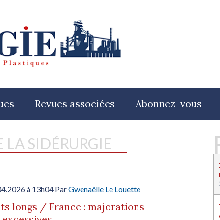
ues
Revues associées
Abonnez-vous
E LA SIDÉRURGIE
04.2026 à 13h04 Par
Gwenaëlle Le Louette
ts longs / France : majorations
 excessives