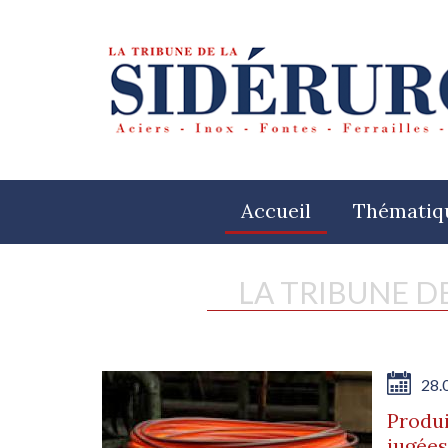
Accueil
Thématiq
LA TRIBUNE D
28.
Produi
jugées