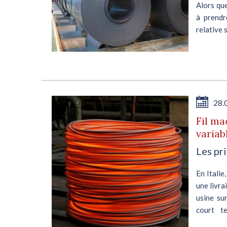
peu
Alors que
prix
à prendr
gne,
relative 
...
mars, les
E
28.
Fil ma
variab
Les pr
on
En Italie
une livra
 des
usine su
ués,
court t
Il a
compenser