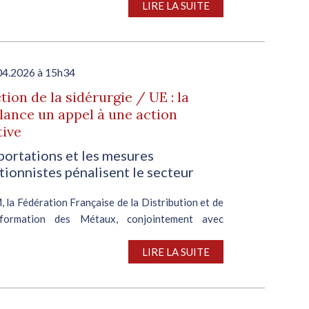
LIRE LA SUITE
04.2026 à 15h34
tion de la sidérurgie / UE : la
ance un appel à une action
tive
portations et les mesures
tionnistes pénalisent le secteur
la Fédération Française de la Distribution et de
sformation des Métaux, conjointement avec
, des fédérations nationales, des distributeurs,
formateurs et des sidérurgistes, a lancé un appel
LIRE LA SUITE
..