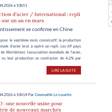
l’industrie dans l’Ouest revient du 6 au 8 octob
2026 à Nantes !
04.2026 à 10h51
EN SAVOIR PLUS
tion d'acier / International : repli
 sur un an en mars
entissement se confirme en Chine
 pour le septième mois consécutif, la production
onale d’acier brut a opéré un repli. Les 69 pays
e Worldsteel, l’association mondiale de l’acier,
i vu leur production se contracter de 4,2% par
LIRE LA SUITE
04.2026 à 10h14 Par
Gwenaëlle Le Louette
: une nouvelle usine pour
érir de nouveaux marchés