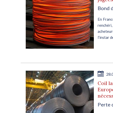
Bond d
enté
En France
t ce
renchéri
des
acheteurs
ière
l’instar 
E
28.
de
Coil l
Europe
néces
Perte 