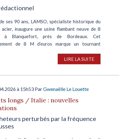
rédactionnel
 de ses 90 ans, LAMSO, spécialiste historique du
e acier, inaugure une usine flambant neuve de 8
 à Blanquefort, près de Bordeaux. Cet
ssement de 8 M d’euros marque un tournant
ue pour...
LIRE LA SUITE
04.2026 à 15h53 Par
Gwenaëlle Le Louette
ts longs / Italie : nouvelles
ations
heteurs perturbés par la fréquence
usses