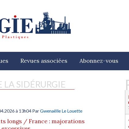
ues
Revues associées
Abonnez-vous
E LA SIDÉRURGIE
04.2026 à 13h04 Par
Gwenaëlle Le Louette
ts longs / France : majorations
 excessives