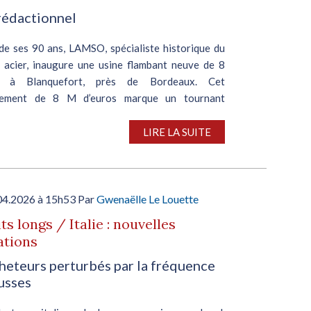
rédactionnel
 de ses 90 ans, LAMSO, spécialiste historique du
e acier, inaugure une usine flambant neuve de 8
 à Blanquefort, près de Bordeaux. Cet
ssement de 8 M d’euros marque un tournant
ue pour...
LIRE LA SUITE
04.2026 à 15h53 Par
Gwenaëlle Le Louette
ts longs / Italie : nouvelles
ations
heteurs perturbés par la fréquence
usses