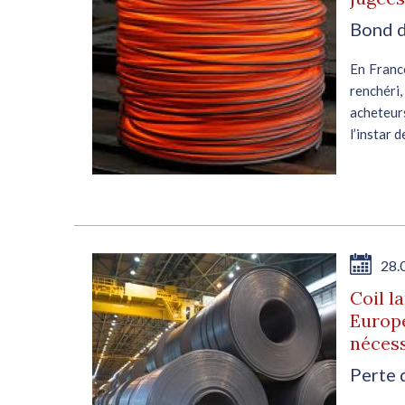
Bond d
enté
En France
t ce
renchéri
des
acheteurs
ière
l’instar 
E
28.
de
Coil l
Europe
néces
Perte 