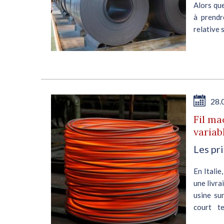
peu
Alors que
prix
à prendr
gne,
relative 
...
mars, les
E
28.
Fil ma
variab
Les pr
on
En Italie
une livra
 des
usine su
ués,
court t
Il a
compenser