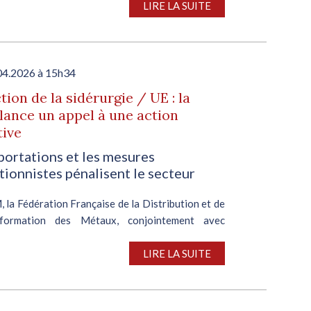
LIRE LA SUITE
04.2026 à 15h34
tion de la sidérurgie / UE : la
ance un appel à une action
tive
portations et les mesures
tionnistes pénalisent le secteur
la Fédération Française de la Distribution et de
sformation des Métaux, conjointement avec
, des fédérations nationales, des distributeurs,
formateurs et des sidérurgistes, a lancé un appel
LIRE LA SUITE
..