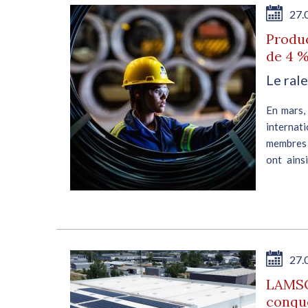
27.
Produc
de 4 %
Le ral
 pas
En mars,
 de
internati
 La
membres d
 se
ont ains
rapport...
E
27.
LAMSO 
conqu