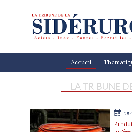
Accueil
Thématiq
LA TRIBUNE D
28.
Produi
jugées