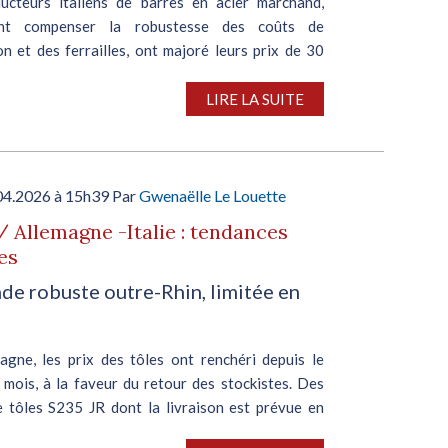
ucteurs italiens de barres en acier marchand,
ant compenser la robustesse des coûts de
n et des ferrailles, ont majoré leurs prix de 30
te initiative, survenant après une vague de
nitiée en mars,...
LIRE LA SUITE
04.2026 à 15h39 Par
Gwenaëlle Le Louette
/ Allemagne -Italie : tendances
es
e robuste outre-Rhin, limitée en
agne, les prix des tôles ont renchéri depuis le
 mois, à la faveur du retour des stockistes. Des
e tôles S235 JR dont la livraison est prévue en
ont été signalées à 860-880 €/t départ usine,