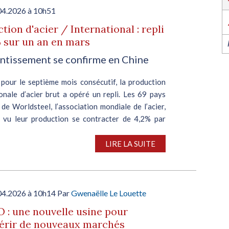
l’industrie dans l’Ouest revient du 6 au 8 octob
2026 à Nantes !
04.2026 à 10h51
EN SAVOIR PLUS
tion d'acier / International : repli
 sur un an en mars
entissement se confirme en Chine
 pour le septième mois consécutif, la production
onale d’acier brut a opéré un repli. Les 69 pays
e Worldsteel, l’association mondiale de l’acier,
i vu leur production se contracter de 4,2% par
LIRE LA SUITE
04.2026 à 10h14 Par
Gwenaëlle Le Louette
: une nouvelle usine pour
érir de nouveaux marchés