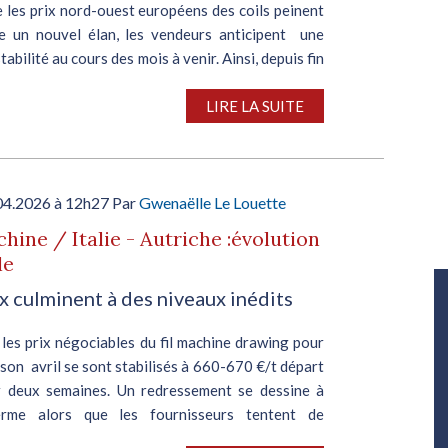
 les prix nord-ouest européens des coils peinent
e un nouvel élan, les vendeurs anticipent une
stabilité au cours des mois à venir. Ainsi, depuis fin
 prix du coil laminé à chaud ne parviennent pas...
LIRE LA SUITE
04.2026 à 12h27 Par
Gwenaëlle Le Louette
chine / Italie - Autriche :évolution
le
Salon Industrie Grand Ouest
ix culminent à des niveaux inédits
Du 06/10/2026 au 08/10/2026
, les prix négociables du fil machine drawing pour
ison avril se sont stabilisés à 660-670 €/t départ
r deux semaines. Un redressement se dessine à
erme alors que les fournisseurs tentent de
...