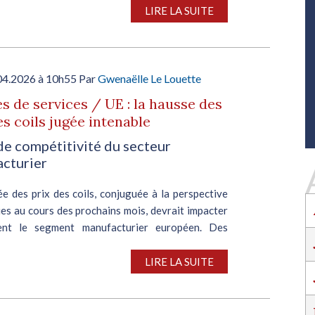
SALON INDUSTRIE GRAND OUEST :
LIRE LA SUITE
RENCONTREZ VOS PARTENAIRES POUR
CONSTRUIRE L'INDUSTRIE DE DEMAIN !
Le rendez-vous business incontournable de
l’industrie dans l’Ouest revient du 6 au 8 octob
04.2026 à 10h55 Par
Gwenaëlle Le Louette
2026 à Nantes !
s de services / UE : la hausse des
EN SAVOIR PLUS
es coils jugée intenable
Salon Industrie Grand Ouest
de compétitivité du secteur
Du 06/10/2026 au 08/10/2026
cturier
e des prix des coils, conjuguée à la perspective
es au cours des prochains mois, devrait impacter
ent le segment manufacturier européen. Des
ions industrielles ont alerté la Commission
SALON INDUSTRIE GRAND OUEST :
e sur la...
LIRE LA SUITE
RENCONTREZ VOS PARTENAIRES POUR
CONSTRUIRE L'INDUSTRIE DE DEMAIN !
Le rendez-vous business incontournable de