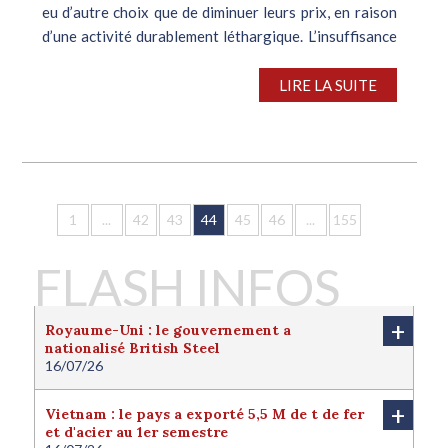
eu d’autre choix que de diminuer leurs prix, en raison
d’une activité durablement léthargique. L’insuffisance
de la demande a d’ailleurs incité de nombreuses usines
à prolonger...
LIRE LA SUITE
1
...
42
43
44
45
46
...
155
FLASH INFOS
+
Royaume-Uni : le gouvernement a
nationalisé British Steel
16/07/26
Le Royaume-Uni a nationalisé British Steel afin de
protéger l'avenir de la filière sidérurgique locale.
+
Vietnam : le pays a exporté 5,5 M de t de fer
Londres juge cette nationalisation nécessaire pour
et d'acier au 1er semestre
protéger l'intérêt national du pays. Le