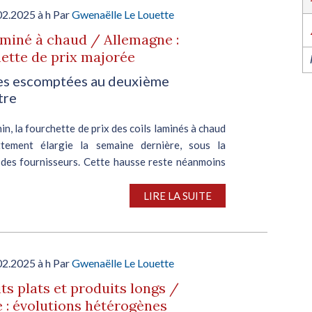
l’industrie dans l’Ouest revient du 6 au 8 octob
2026 à Nantes !
02.2025 à h Par
Gwenaëlle Le Louette
EN SAVOIR PLUS
aminé à chaud / Allemagne :
ette de prix majorée
s escomptées au deuxième
tre
n, la fourchette de prix des coils laminés à chaud
ttement élargie la semaine dernière, sous la
 des fournisseurs. Cette hausse reste néanmoins
 en l’absence de transactions récentes. Ainsi, en...
LIRE LA SUITE
02.2025 à h Par
Gwenaëlle Le Louette
ts plats et produits longs /
 : évolutions hétérogènes