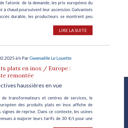
de l’atonie de la demande, les prix européens du
né à chaud poursuivent leur ascension. Galvanisés
uccès durable, les producteurs se montrent peu
 octroyer des remises à leurs clients. Cet...
LIRE LA SUITE
02.2025 à h Par
Gwenaëlle Le Louette
ts plats en inox / Europe :
te remontée
Salon Industrie Grand Ouest
ctives haussières en vue
Du 06/10/2026 au 08/10/2026
s de transformateurs et centres de services, le
uropéen des produits plats en inox affiche de
 signes de reprise. Dans ce contexte, les usines
venues à majorer leurs tarifs de 30 €/t pour une
..