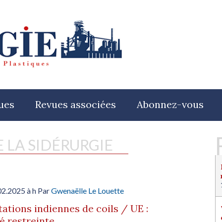
ues
Revues associées
Abonnez-vous
E LA SIDÉRURGIE
02.2025 à h Par
Gwenaëlle Le Louette
ations indiennes de coils / UE :
té restreinte