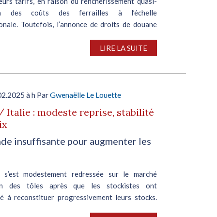
eurs tarifs, en raison du renchérissement quasi-
en des coûts des ferrailles à l’échelle
ionale. Toutefois, l’annonce de droits de douane
compter du...
LIRE LA SUITE
02.2025 à h Par
Gwenaëlle Le Louette
/ Italie : modeste reprise, stabilité
ix
e insuffisante pour augmenter les
té s’est modestement redressée sur le marché
pin des tôles après que les stockistes ont
 à reconstituer progressivement leurs stocks.
de, quoiqu’en hausse par rapport aux faibles