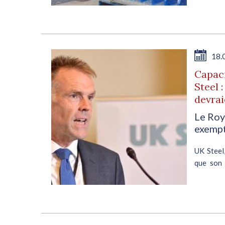
18.
Capac
Steel 
devrai
Le Roy
exempt
UK Steel,
que son 
s’attaque
que le R
à...