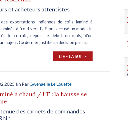
rs et acheteurs attentistes
 des exportations indiennes de coils laminé à
 laminés à froid vers l’UE ont accusé un modeste
près le retrait, depuis le début du mois, d’un
r majeur. Ce dernier justifie sa décision par la...
LIRE LA SUITE
02.2025 à h Par
Gwenaëlle Le Louette
aminé à chaud / UE : la hausse se
rme
tenue des carnets de commandes
Rhin