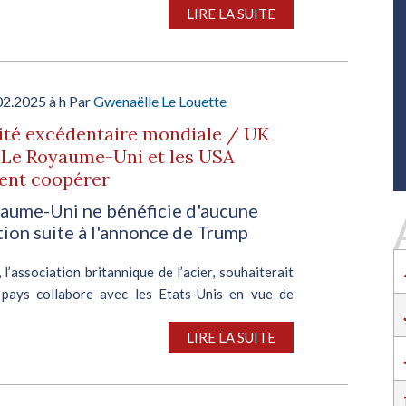
SALON INDUSTRIE GRAND OUEST :
LIRE LA SUITE
RENCONTREZ VOS PARTENAIRES POUR
CONSTRUIRE L'INDUSTRIE DE DEMAIN !
Le rendez-vous business incontournable de
l’industrie dans l’Ouest revient du 6 au 8 octob
02.2025 à h Par
Gwenaëlle Le Louette
2026 à Nantes !
ité excédentaire mondiale / UK
EN SAVOIR PLUS
: Le Royaume-Uni et les USA
Salon Industrie Grand Ouest
ent coopérer
Du 06/10/2026 au 08/10/2026
aume-Uni ne bénéficie d'aucune
ion suite à l'annonce de Trump
 l’association britannique de l’acier, souhaiterait
pays collabore avec les Etats-Unis en vue de
r à la question de la surproduction. Et ceci, alors
SALON INDUSTRIE GRAND OUEST :
oyaume-Uni ne bénéficie d’aucune exemption suite
LIRE LA SUITE
RENCONTREZ VOS PARTENAIRES POUR
CONSTRUIRE L'INDUSTRIE DE DEMAIN !
Le rendez-vous business incontournable de