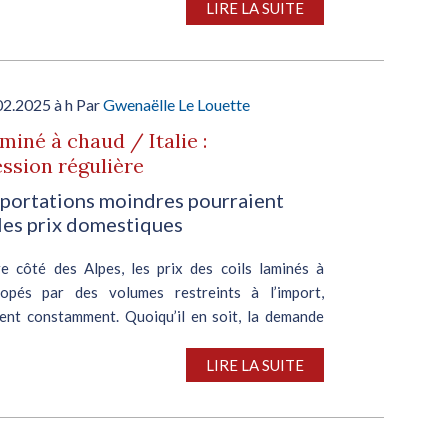
 ...
LIRE LA SUITE
02.2025 à h Par
Gwenaëlle Le Louette
aminé à chaud / Italie :
ssion régulière
portations moindres pourraient
les prix domestiques
re côté des Alpes, les prix des coils laminés à
opés par des volumes restreints à l’import,
ent constamment. Quoiqu’il en soit, la demande
rose, les centres de services se cantonnant à de
LIRE LA SUITE