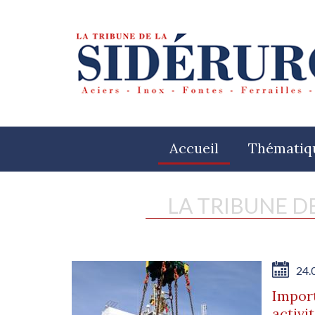
Accueil
Thématiq
LA TRIBUNE D
24.
Import
activi