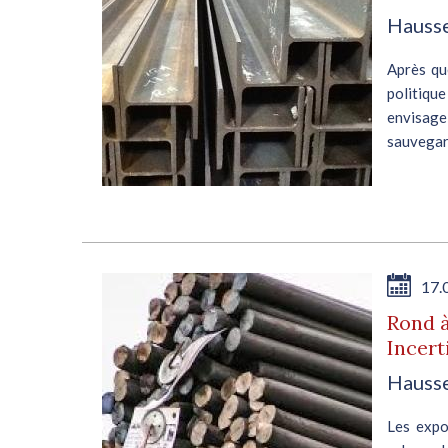
Hausse
Après qu
politiqu
envisag
sauvegar
français 
17.
Rond à
Incert
Hausse
Les expo