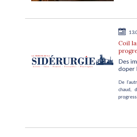
niveaux de
13.
Coil l
progre
Des im
doper 
De l’aut
chaud, d
progress
reste mo
petits...