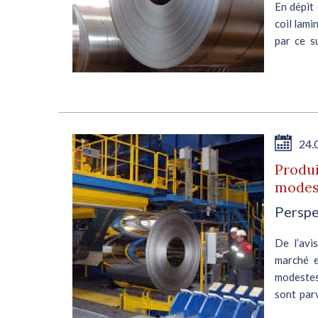
En dépit 
coil lami
par ce s
enclins à
24.
Produi
modes
Perspe
De l’avi
marché e
modestes
sont par
livraison .