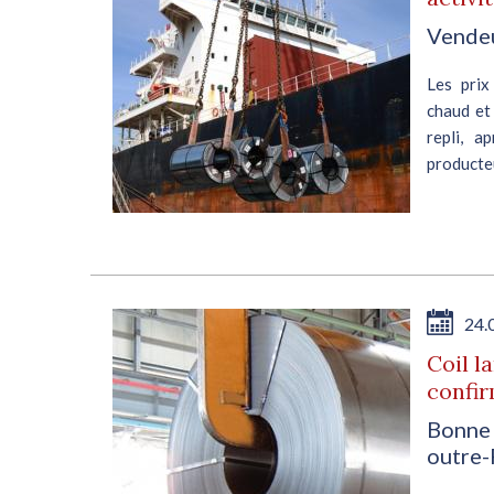
Vendeu
Les prix
chaud et
repli, a
producteu
24.
Coil l
confi
Bonne 
outre-