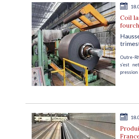
18.
Coil l
fourch
Hausse
trimes
Outre-Rhi
s’est ne
pression
théorique
18.
Produi
France