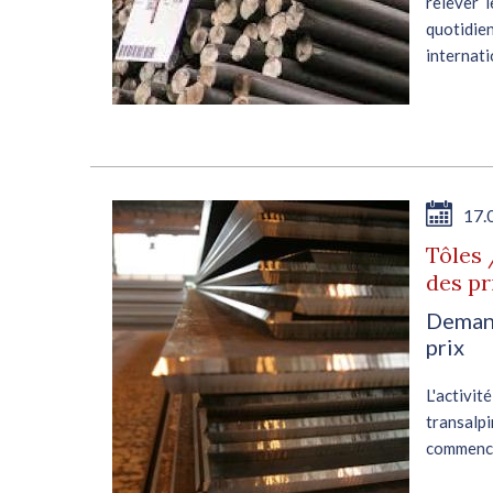
relever l
quotidi
internat
de 25% à 
17.
Tôles 
des pr
Demand
prix
L'activi
transal
commencé
La deman