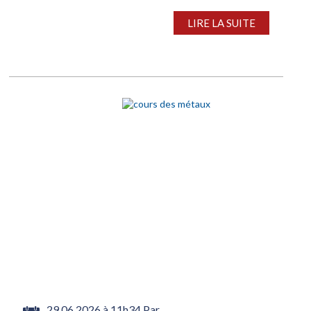
prix négociables des tôles S235JR, dont la livraison
est prévue entre...
LIRE LA SUITE
29.06.2026 à 11h34 Par