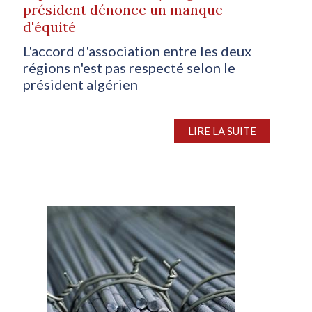
président dénonce un manque
d'équité
L'accord d'association entre les deux
régions n'est pas respecté selon le
président algérien
La déclaration d’Abdelmadjid Tebboune, le président
LIRE LA SUITE
de la République algérienne, concernant les nouveaux
quotas sur les exportations d’acier imposés par
Bruxelles, témoigne de la disparité persistante entre
les deux régions. A...