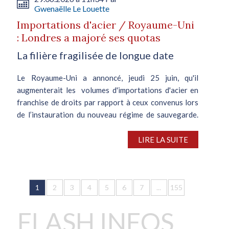
Gwenaëlle Le Louette
Importations d'acier / Royaume-Uni
: Londres a majoré ses quotas
La filière fragilisée de longue date
Le Royaume-Uni a annoncé, jeudi 25 juin, qu'il
augmenterait les volumes d'importations d'acier en
franchise de droits par rapport à ceux convenus lors
de l’instauration du nouveau régime de sauvegarde.
Les mesures restrictives vont...
LIRE LA SUITE
1
2
3
4
5
6
7
...
155
FLASH INFOS