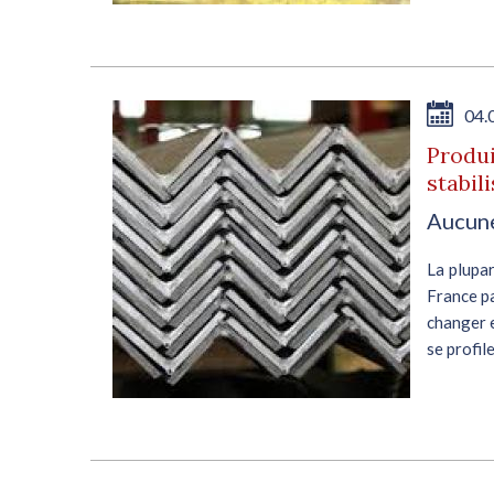
04.
Produi
stabil
Aucune
La plupar
France pa
changer e
se profil