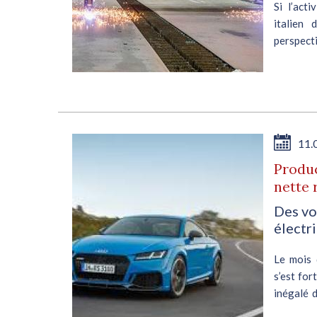
Si l’act
italien 
perspect
ne l’éta
achats...
11.
Produc
nette 
Des vo
électr
Le mois 
s’est for
inégalé 
de 9% à c