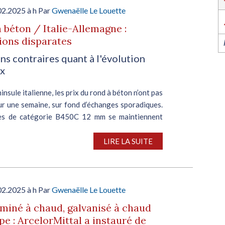
l’industrie dans l’Ouest revient du 6 au 8 octob
2026 à Nantes !
02.2025 à h Par
Gwenaëlle Le Louette
EN SAVOIR PLUS
 béton / Italie-Allemagne :
ions disparates
ns contraires quant à l'évolution
ix
ninsule italienne, les prix du rond à béton n’ont pas
ur une semaine, sur fond d’échanges sporadiques.
es de catégorie B450C 12 mm se maintiennent
15-625 €/t départ usine. Quant aux prix...
LIRE LA SUITE
02.2025 à h Par
Gwenaëlle Le Louette
aminé à chaud, galvanisé à chaud
e : ArcelorMittal a instauré de