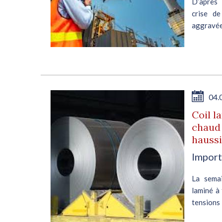
D’après 
crise de
aggravé
résidenti
neuves....
04.
Coil l
chaud 
hauss
Import
La semai
laminé à 
tensions 
la deuxiè