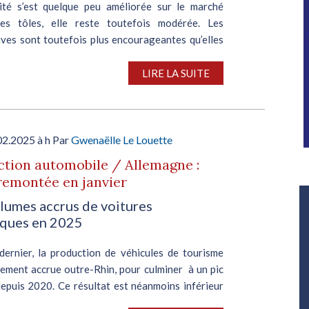
ivité s’est quelque peu améliorée sur le marché
des tôles, elle reste toutefois modérée. Les
ives sont toutefois plus encourageantes qu’elles
ient il y a quelques mois. Le redressement des
LIRE LA SUITE
02.2025 à h Par
Gwenaëlle Le Louette
tion automobile / Allemagne :
remontée en janvier
Salon Industrie Grand Ouest
lumes accrus de voitures
Du 06/10/2026 au 08/10/2026
iques en 2025
dernier, la production de véhicules de tourisme
tement accrue outre-Rhin, pour culminer à un pic
depuis 2020. Ce résultat est néanmoins inférieur
elui de janvier 2019, avant la crise...