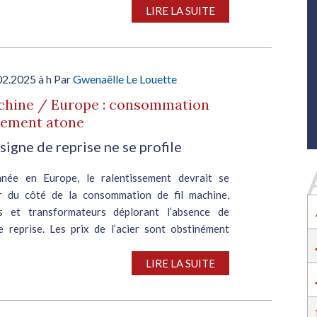
SALON INDUSTRIE GRAND OUEST :
LIRE LA SUITE
RENCONTREZ VOS PARTENAIRES POUR
CONSTRUIRE L'INDUSTRIE DE DEMAIN !
Le rendez-vous business incontournable de
l’industrie dans l’Ouest revient du 6 au 8 octob
02.2025 à h Par
Gwenaëlle Le Louette
2026 à Nantes !
achine / Europe : consommation
EN SAVOIR PLUS
lement atone
Salon Industrie Grand Ouest
signe de reprise ne se profile
Du 06/10/2026 au 08/10/2026
née en Europe, le ralentissement devrait se
r du côté de la consommation de fil machine,
es et transformateurs déplorant l’absence de
e reprise. Les prix de l’acier sont obstinément
n dépit de...
SALON INDUSTRIE GRAND OUEST :
LIRE LA SUITE
RENCONTREZ VOS PARTENAIRES POUR
CONSTRUIRE L'INDUSTRIE DE DEMAIN !
Le rendez-vous business incontournable de