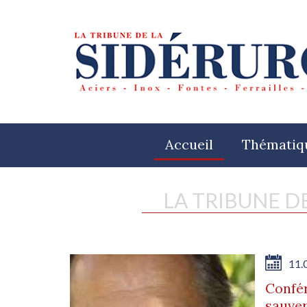
Accueil
Thématiq
LA TRIBUNE D
11.
Confér
sauver