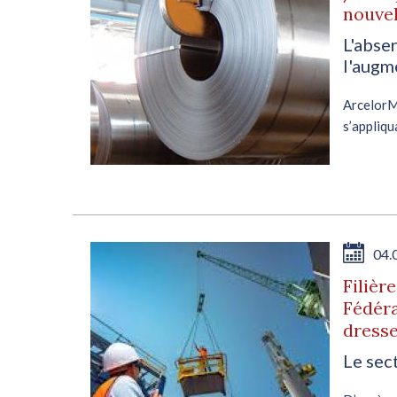
nouvel
L'abse
l'augm
ArcelorM
s’appliqu
Europe, 
désorma
commande
04.
Filièr
Fédéra
dresse
Le sec