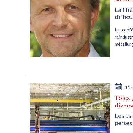
La fil
difficu
La confé
réindus
métallur
siège de 
11.
Tôles 
divers
Les us
pertes