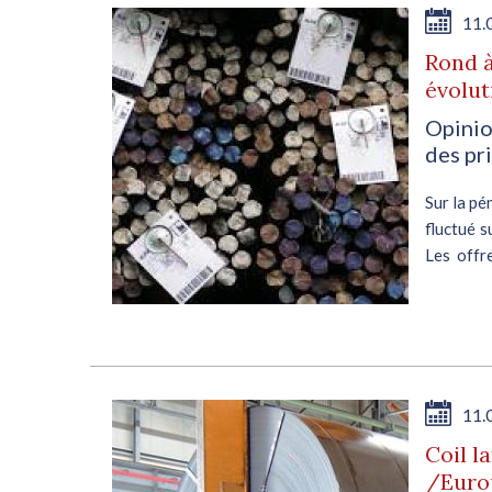
11.
Rond à
évolut
Opinio
des pr
Sur la pé
fluctué s
Les offr
ainsi à 6
11.
Coil l
/Europ