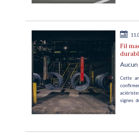
11.
Fil m
durab
Aucun 
Cette an
confirme
aciérist
signes d
stables, e