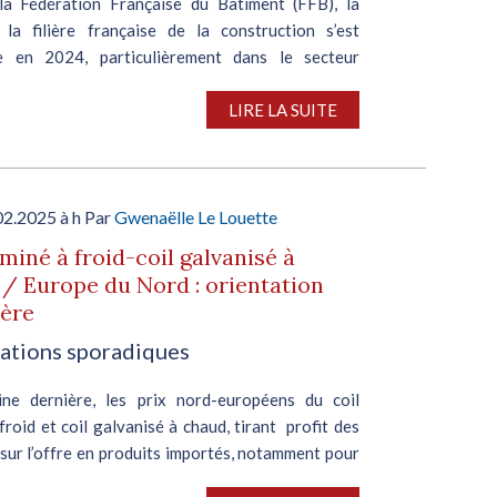
la Fédération Française du Bâtiment (FFB), la
 la filière française de la construction s’est
e en 2024, particulièrement dans le secteur
el privé, pénalisé par la baisse des constructions
LIRE LA SUITE
02.2025 à h Par
Gwenaëlle Le Louette
aminé à froid-coil galvanisé à
/ Europe du Nord : orientation
ière
ations sporadiques
ne dernière, les prix nord-européens du coil
froid et coil galvanisé à chaud, tirant profit des
sur l’offre en produits importés, notamment pour
me catégorie, ont consolidé leur ascension. En...