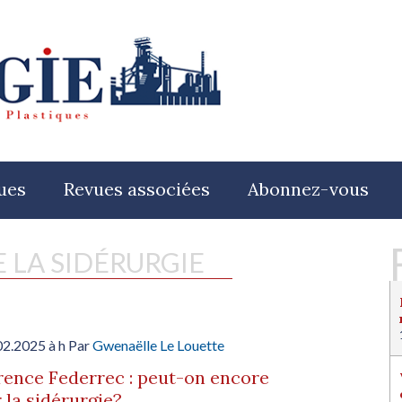
ues
Revues associées
Abonnez-vous
E LA SIDÉRURGIE
02.2025 à h Par
Gwenaëlle Le Louette
ence Federrec : peut-on encore
 la sidérurgie?