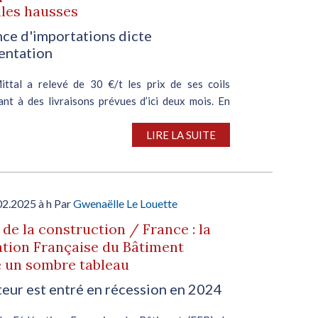
les hausses
nce d'importations dicte
entation
ittal a relevé de 30 €/t les prix de ses coils
ant à des livraisons prévues d’ici deux mois. En
les délais de livraison du groupe s’étendent
is jusqu’en avril, alors que ses carnets de
LIRE LA SUITE
s du...
02.2025 à h Par
Gwenaëlle Le Louette
e de la construction / France : la
tion Française du Bâtiment
 un sombre tableau
teur est entré en récession en 2024