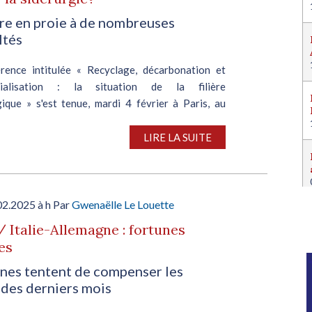
ière en proie à de nombreuses
ltés
rence intitulée « Recyclage, décarbonation et
trialisation : la situation de la filière
gique » s'est tenue, mardi 4 février à Paris, au
Federrec,...
LIRE LA SUITE
02.2025 à h Par
Gwenaëlle Le Louette
/ Italie-Allemagne : fortunes
es
ines tentent de compenser les
 des derniers mois