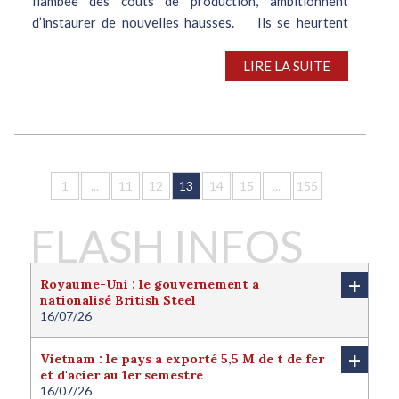
flambée des coûts de production, ambitionnent
d’instaurer de nouvelles hausses. Ils se heurtent
toutefois à la résistance des acheteurs, peu enclins à
s’acquitter...
LIRE LA SUITE
1
...
11
12
13
14
15
...
155
FLASH INFOS
+
Royaume-Uni : le gouvernement a
nationalisé British Steel
16/07/26
Le Royaume-Uni a nationalisé British Steel afin de
protéger l'avenir de la filière sidérurgique locale.
+
Vietnam : le pays a exporté 5,5 M de t de fer
Londres juge cette nationalisation nécessaire pour
et d'acier au 1er semestre
protéger l'intérêt national du pays. Le
16/07/26
gouvernement a ainsi finalisé la reprise d’une