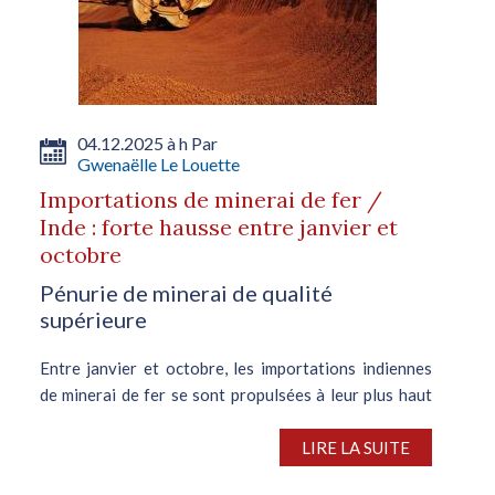
04.12.2025 à h Par
Gwenaëlle Le Louette
Importations de minerai de fer /
Inde : forte hausse entre janvier et
octobre
Pénurie de minerai de qualité
supérieure
Entre janvier et octobre, les importations indiennes
de minerai de fer se sont propulsées à leur plus haut
niveau depuis six ans, pour totaliser 10 M de t. A titre
de comparaison, entre 2019 et 2024, la moyenne
LIRE LA SUITE
annuelle des importations s’est...