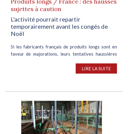
Produits longs / France : des hausses
sujettes à caution
L'activité pourrait repartir
temporairement avant les congés de
Noël
Si les fabricants français de produits longs sont en
faveur de majorations, leurs tentatives haussières
risquent de se solder par un échec, au vu de l’atonie de
la consommation. Les fournisseurs, étranglés par la
LIRE LA SUITE
flambée des coûts de...